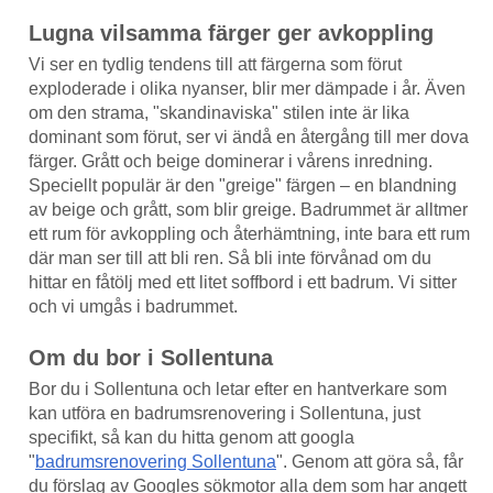
Lugna vilsamma färger ger avkoppling
Vi ser en tydlig tendens till att färgerna som förut
exploderade i olika nyanser, blir mer dämpade i år. Även
om den strama, "skandinaviska" stilen inte är lika
dominant som förut, ser vi ändå en återgång till mer dova
färger. Grått och beige dominerar i vårens inredning.
Speciellt populär är den "greige" färgen – en blandning
av beige och grått, som blir greige. Badrummet är alltmer
ett rum för avkoppling och återhämtning, inte bara ett rum
där man ser till att bli ren. Så bli inte förvånad om du
hittar en fåtölj med ett litet soffbord i ett badrum. Vi sitter
och vi umgås i badrummet.
Om du bor i Sollentuna
Bor du i Sollentuna och letar efter en hantverkare som
kan utföra en badrumsrenovering i Sollentuna, just
specifikt, så kan du hitta genom att googla
"
badrumsrenovering Sollentuna
". Genom att göra så, får
du förslag av Googles sökmotor alla dem som har angett