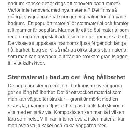
badrum kanske det är dags att renovera badrummet?
Varför inte renovera med nya material? Det finns så
många snygga material som ger inspiration för förnyade
badrum. Ett populärt material är stenmaterial och framför
allt marmor är populärt. Marmor är ett tidlöst material som
redan romarna uppskattade i sina termer (romerska bad).
De visste att uppskatta marmorns ljusa färger och långa
hållbarhet. Idag ser vi så många olika slags stenmaterial
som man kan använda, allt från de mörkare granitslagen,
till vita kalkskivor.
Stenmaterial i badum ger lång hållbarhet
De populära stenmaterialen i badrumsrenoveringarna
ger en lång hållbarhet. Det är ett vackert material som
man kan välja efter struktur – granit är mörkt med en
sträv yta, marmor är ljust och slipas blank, kalkskivor är
vita med en sträv yta. Kompositsten kan man få i vilken
färg som helst. Vill man inte renovera i stenmaterial kan
man även välja kakel och kakla väggarna med.