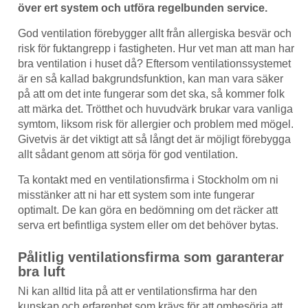
över ert system och utföra regelbunden service.
God ventilation förebygger allt från allergiska besvär och
risk för fuktangrepp i fastigheten. Hur vet man att man har
bra ventilation i huset då? Eftersom ventilationssystemet
är en så kallad bakgrundsfunktion, kan man vara säker
på att om det inte fungerar som det ska, så kommer folk
att märka det. Trötthet och huvudvärk brukar vara vanliga
symtom, liksom risk för allergier och problem med mögel.
Givetvis är det viktigt att så långt det är möjligt förebygga
allt sådant genom att sörja för god ventilation.
Ta kontakt med en ventilationsfirma i Stockholm om ni
misstänker att ni har ett system som inte fungerar
optimalt. De kan göra en bedömning om det räcker att
serva ert befintliga system eller om det behöver bytas.
Pålitlig ventilationsfirma som garanterar
bra luft
Ni kan alltid lita på att er ventilationsfirma har den
kunskap och erfarenhet som krävs för att ombesörja att