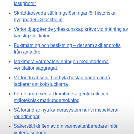
fastigheter
Skräddarsydda ställningslösningar för historiska
byggnader i Stockholm
Varför djupgående yrkeskunskap krävs vid målning av
känslig stuckatur
Fuktmätning och besiktning – det som skiljer proffs
från amatörer
Maximera värmeåtervinningen med moderna
ventilationsaggregat
Varför du absolut bör byta beslag när du ändå
lackerar om köksluckorna
Fördelarna med att kombinera geoteknik och
miljöteknisk markundersökning
Så förändrar nya kamerasystem hur vi inspekterar
rörledningar
Säkerställ driften av din varmvattenberedare inför
vintersäsongen