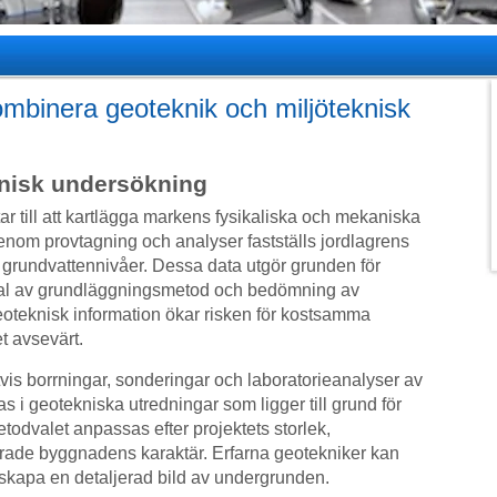
mbinera geoteknik och miljöteknisk
knisk undersökning
r till att kartlägga markens fysikaliska och mekaniska
enom provtagning och analyser fastställs jordlagrens
 grundvattennivåer. Dessa data utgör grunden för
val av grundläggningsmetod och bedömning av
g geoteknisk information ökar risken för kostsamma
t avsevärt.
vis borrningar, sonderingar och laboratorieanalyser av
s i geotekniska utredningar som ligger till grund för
todvalet anpassas efter projektets storlek,
rade byggnadens karaktär. Erfarna geotekniker kan
skapa en detaljerad bild av undergrunden.