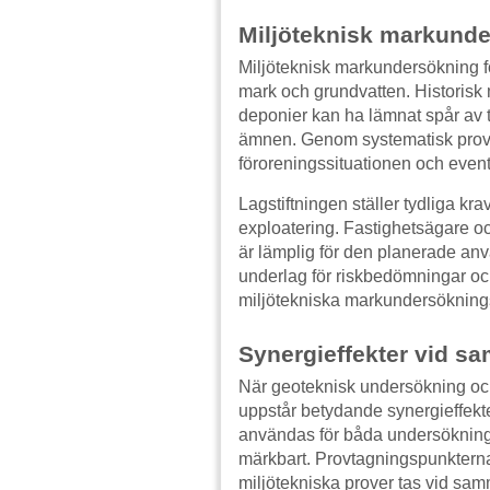
Miljöteknisk markund
Miljöteknisk markundersökning fok
mark och grundvatten. Historisk 
deponier kan ha lämnat spår av tu
ämnen. Genom systematisk provt
föroreningssituationen och even
Lagstiftningen ställer tydliga kr
exploatering. Fastighetsägare och
är lämplig för den planerade an
underlag för riskbedömningar oc
miljötekniska markundersöknings
Synergieffekter vid s
När geoteknisk undersökning och
uppstår betydande synergieffekt
användas för båda undersöknings
märkbart. Provtagningspunktern
miljötekniska prover tas vid samma