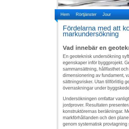
Hem
Rörtjänster
Jour
Fördelarna med att ko
markundersökning
Vad innebär en geote
En geoteknisk undersökning syfta
egenskaper inför byggprojekt. G
sammansättning, hållfasthet och
dimensionering av fundament, 
sättningsrisker. Utan tillförlitli
överraskningar under byggskede
Undersökningen omfattar vanligt
jordprover. Resultaten presentera
konstruktörernas beräkningar. Me
markförhållanden och den plane
genom systematisk provtagning 