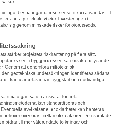
tsatser.
tiv frigör besparingarna resurser som kan användas till
er andra projektaktiviteter. Investeringen i
talar sig genom minskade risker för oförutsedda
itetssäkring
 stärker projektets riskhantering på flera sätt.
 upptäcks sent i byggprocessen kan orsaka betydande
r. Genom att genomföra miljöteknisk
d den geotekniska undersökningen identifieras sådana
splaner kan utarbetas innan byggstart och nödvändiga
r samma organisation ansvarar för hela
agningsmetoderna kan standardiseras och
 Eventuella avvikelser eller oklarheter kan hanteras
tion behöver överföras mellan olika aktörer. Den samlade
 bidrar till mer välgrundade tolkningar och