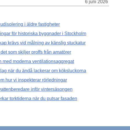
6 juni 2026
judisolering i äldre fastigheter
ingar för historiska byggnader i Stockholm
ap krävs vid målning av känslig stuckatur
et som skiljer proffs från amatörer
 med moderna ventilationsaggregat
eslag när du ändå lackerar om köksluckorna
 hur vi inspekterar rörledningar
mvattenberedare inför vintersäsongen
rkar torktiderna när du putsar fasaden