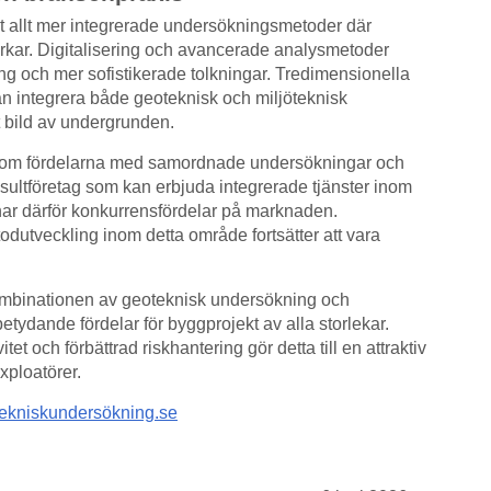
 allt mer integrerade undersökningsmetoder där
rkar. Digitalisering och avancerade analysmetoder
ing och mer sofistikerade tolkningar. Tredimensionella
n integrera både geoteknisk och miljöteknisk
t bild av undergrunden.
na om fördelarna med samordnade undersökningar och
nsultföretag som kan erbjuda integrerade tjänster inom
har därför konkurrensfördelar på marknaden.
tveckling inom detta område fortsätter att vara
.
mbinationen av geoteknisk undersökning och
tydande fördelar för byggprojekt av alla storlekar.
tet och förbättrad riskhantering gör detta till en attraktiv
xploatörer.
ekniskundersökning.se