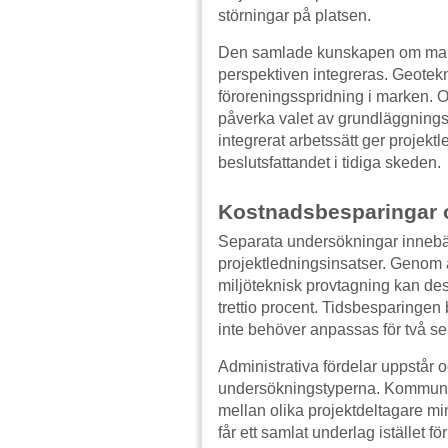
störningar på platsen.
Den samlade kunskapen om mark
perspektiven integreras. Geotekn
föroreningsspridning i marken.
påverka valet av grundläggningsm
integrerat arbetssätt ger projekt
beslutsfattandet i tidiga skeden.
Kostnadsbesparingar oc
Separata undersökningar innebär
projektledningsinsatser. Genom
miljöteknisk provtagning kan des
trettio procent. Tidsbesparingen
inte behöver anpassas för två sep
Administrativa fördelar uppstår
undersökningstyperna. Kommunika
mellan olika projektdeltagare m
får ett samlat underlag istället 