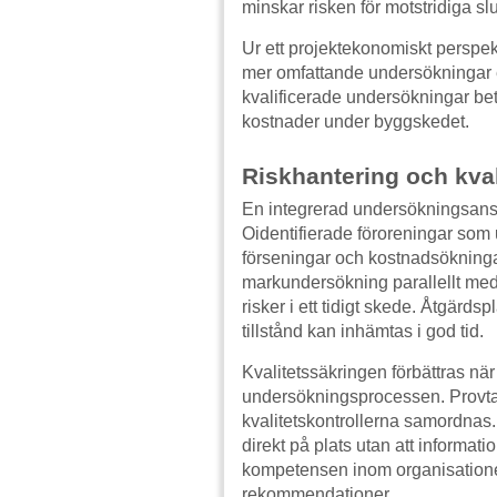
minskar risken för motstridiga slu
Ur ett projektekonomiskt perspek
mer omfattande undersökningar ell
kvalificerade undersökningar be
kostnader under byggskedet.
Riskhantering och kval
En integrerad undersökningsansats
Oidentifierade föroreningar som
förseningar och kostnadsökninga
markundersökning parallellt me
risker i ett tidigt skede. Åtgärd
tillstånd kan inhämtas i god tid.
Kvalitetssäkringen förbättras nä
undersökningsprocessen. Provt
kvalitetskontrollerna samordnas.
direkt på plats utan att informa
kompetensen inom organisationen
rekommendationer.