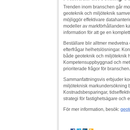
Trenden inom branschen går mot
geoteknik och miljöteknik samve
möjliggör effektivare datahanter
modeller av markförhållanden ka
information för att ge en komplet
Beställare blir alltmer medvet
efterfrågar helhetslösningar. Ko
både geoteknik och miljöteknik 
Kompetensuppbyggnad och metodu
prioriterade frågor för branschen
Sammanfattningsvis erbjuder ko
miljöteknisk markundersökning be
Kostnadsbesparingar, tidseffektivi
strategi för fastighetsägare och e
För mer information, besök:
geot