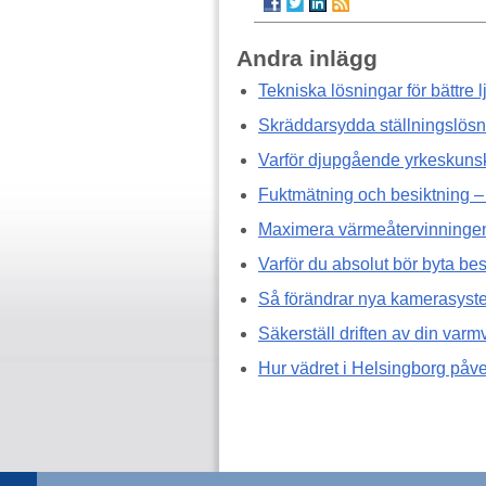
Andra inlägg
Tekniska lösningar för bättre l
Skräddarsydda ställningslösn
Varför djupgående yrkeskunsk
Fuktmätning och besiktning – d
Maximera värmeåtervinningen
Varför du absolut bör byta b
Så förändrar nya kamerasystem
Säkerställ driften av din var
Hur vädret i Helsingborg påve