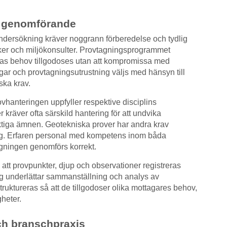
d genomförande
dersökning kräver noggrann förberedelse och tydlig
er och miljökonsulter. Provtagningsprogrammet
rnas behov tillgodoses utan att kompromissa med
gar och provtagningsutrustning väljs med hänsyn till
ska krav.
ovhanteringen uppfyller respektive disciplins
r kräver ofta särskild hantering för att undvika
lyktiga ämnen. Geotekniska prover har andra krav
ng. Erfaren personal med kompetens inom båda
agningen genomförs korrekt.
t provpunkter, djup och observationer registreras
ng underlättar sammanställning och analys av
truktureras så att de tillgodoser olika mottagares behov,
gheter.
ch branschpraxis