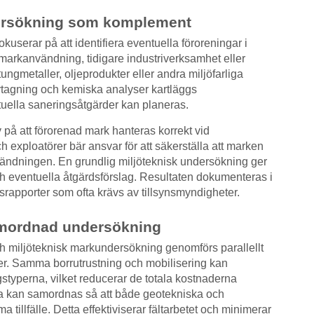
ersökning som komplement
userar på att identifiera eventuella föroreningar i
markanvändning, tidigare industriverksamhet eller
ngmetaller, oljeprodukter eller andra miljöfarliga
agning och kemiska analyser kartläggs
tuella saneringsåtgärder kan planeras.
av på att förorenad mark hanteras korrekt vid
 exploatörer bär ansvar för att säkerställa att marken
vändningen. En grundlig miljöteknisk undersökning ger
h eventuella åtgärdsförslag. Resultaten dokumenteras i
rapporter som ofta krävs av tillsynsmyndigheter.
amordnad undersökning
 miljöteknisk markundersökning genomförs parallellt
er. Samma borrutrustning och mobilisering kan
typerna, vilket reducerar de totala kostnaderna
a kan samordnas så att både geotekniska och
 tillfälle. Detta effektiviserar fältarbetet och minimerar