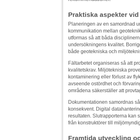
Praktiska aspekter vi
Planeringen av en samordnad un
kommunikation mellan geoteknik
utformas så att båda discipline
undersökningens kvalitet. Borrig
både geotekniska och miljötekni
Fältarbetet organiseras så att pr
kvalitetskrav. Miljötekniska prove
kontaminering eller förlust av f
avseende ostördhet och förvari
områdena säkerställer att provt
Dokumentationen samordnas så at
konsekvent. Digital datahanteri
resultaten. Slutrapporterna kan s
från konstruktörer till miljömyndi
Framtida utveckling o