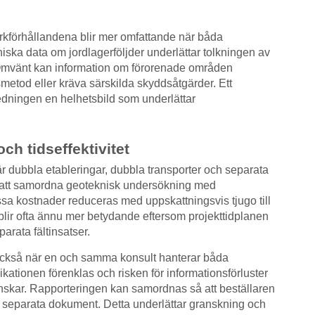
förhållandena blir mer omfattande när båda
iska data om jordlagerföljder underlättar tolkningen av
 Omvänt kan information om förorenade områden
etod eller kräva särskilda skyddsåtgärder. Ett
ledningen en helhetsbild som underlättar
h tidseffektivitet
 dubbla etableringar, dubbla transporter och separata
 att samordna geoteknisk undersökning med
sa kostnader reduceras med uppskattningsvis tjugo till
 blir ofta ännu mer betydande eftersom projekttidplanen
arata fältinsatser.
 också när en och samma konsult hanterar båda
tionen förenklas och risken för informationsförluster
inskar. Rapporteringen kan samordnas så att beställaren
för separata dokument. Detta underlättar granskning och