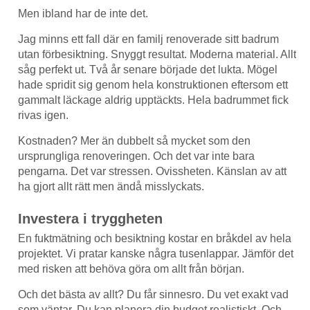
Men ibland har de inte det.
Jag minns ett fall där en familj renoverade sitt badrum
utan förbesiktning. Snyggt resultat. Moderna material. Allt
såg perfekt ut. Två år senare började det lukta. Mögel
hade spridit sig genom hela konstruktionen eftersom ett
gammalt läckage aldrig upptäckts. Hela badrummet fick
rivas igen.
Kostnaden? Mer än dubbelt så mycket som den
ursprungliga renoveringen. Och det var inte bara
pengarna. Det var stressen. Ovissheten. Känslan av att
ha gjort allt rätt men ändå misslyckats.
Investera i tryggheten
En fuktmätning och besiktning kostar en bråkdel av hela
projektet. Vi pratar kanske några tusenlappar. Jämför det
med risken att behöva göra om allt från början.
Och det bästa av allt? Du får sinnesro. Du vet exakt vad
som väntar. Du kan planera din budget realistiskt. Och