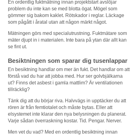
En ordentlig fuktmätning innan projektstart avslöjar
problem du inte kan se med blotta ögat. Mögel som
gömmer sig bakom kaklet. Rötskador i reglar. Läckage
som pågått i åratal utan att någon märkt något.
Mätningen görs med specialutrustning. Fuktmätare som
mäter djupt in i materialen. Inte bara på ytan där allt kan
se fint ut.
Besiktningen som sparar dig tusenlappar
En besiktning handlar om mer än fukt. Det handlar om att
förstå vad du har att jobba med. Hur ser golvbjälkarna
ut? Finns det asbest i gamla mattlim? Är ventilationen
tillräcklig?
Tänk dig att du börjar riva. Halvvägs in upptäcker du att
rören är från femtiotalet och måste bytas. Eller att
elsystemet inte klarar den nya belysningen du planerat.
Varje sådan överraskning kostar. Tid. Pengar. Nerver.
Men vet du vad? Med en ordentlig besiktning innan