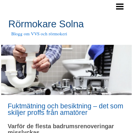
HEM
RÖRTJÄNSTER
Rörmokare Solna
JOUR
Blogg om VVS och rörmokeri
Fuktmätning och besiktning – det som
skiljer proffs från amatörer
Varför de flesta badrumsrenoveringar
misslyckas