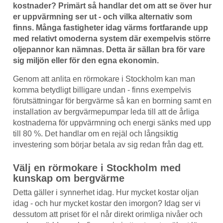
kostnader? Primärt så handlar det om att se över hur
er uppvärmning ser ut - och vilka alternativ som
finns. Många fastigheter idag värms fortfarande upp
med relativt omoderna system där exempelvis större
oljepannor kan nämnas. Detta är sällan bra för vare
sig miljön eller för den egna ekonomin.
Genom att anlita en rörmokare i Stockholm kan man
komma betydligt billigare undan - finns exempelvis
förutsättningar för bergvärme så kan en borrning samt en
installation av bergvärmepumpar leda till att de årliga
kostnaderna för uppvärmning och energi sänks med upp
till 80 %. Det handlar om en rejäl och långsiktig
investering som börjar betala av sig redan från dag ett.
Välj en rörmokare i Stockholm med
kunskap om bergvärme
Detta gäller i synnerhet idag. Hur mycket kostar oljan
idag - och hur mycket kostar den imorgon? Idag ser vi
dessutom att priset för el når direkt orimliga nivåer och