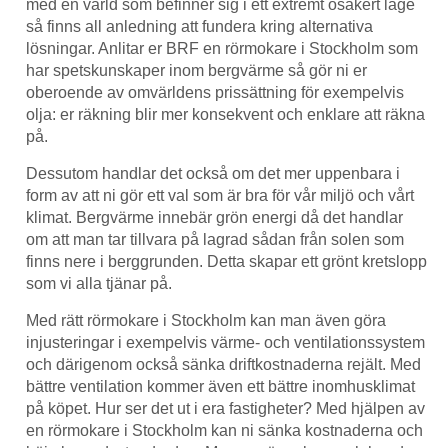
med en värld som befinner sig i ett extremt osäkert läge
så finns all anledning att fundera kring alternativa
lösningar. Anlitar er BRF en rörmokare i Stockholm som
har spetskunskaper inom bergvärme så gör ni er
oberoende av omvärldens prissättning för exempelvis
olja: er räkning blir mer konsekvent och enklare att räkna
på.
Dessutom handlar det också om det mer uppenbara i
form av att ni gör ett val som är bra för vår miljö och vårt
klimat. Bergvärme innebär grön energi då det handlar
om att man tar tillvara på lagrad sådan från solen som
finns nere i berggrunden. Detta skapar ett grönt kretslopp
som vi alla tjänar på.
Med rätt rörmokare i Stockholm kan man även göra
injusteringar i exempelvis värme- och ventilationssystem
och därigenom också sänka driftkostnaderna rejält. Med
bättre ventilation kommer även ett bättre inomhusklimat
på köpet. Hur ser det ut i era fastigheter? Med hjälpen av
en rörmokare i Stockholm kan ni sänka kostnaderna och