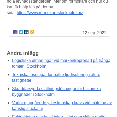
höja levnadsstandarden. Mer om rörmokare och hur du
kan få hjälp läs på denna
sida:
https://www.rörmokarestockholm.biz
12 sep. 2022
Andra inlägg
Logistiska utmaningar vid markentreprenad på trånga
tomter i Stockholm
Tekniska lösningar för bättre ljudisolering i äldre
fastigheter
Skräddarsydda ställningslösningar för historiska
byggnader i Stockholm
Varför djupgående yrkeskunskap krävs vid målning av
känslig stuckatur
Fuktmätning och besiktning – det som skiljer proffs