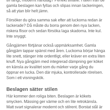
till långt, modernt handtag? Perfekt tillfälle. Hålen från de
gamla beslagen kan fyllas och slipas innan lackeringen,
så att ytan blir helt jämn.
Försöker du göra samma sak efter att luckorna redan är
lackerade? Då måste du borra genom den nya lacken,
riskera flisor och sedan försöka laga skadorna. Inte kul.
Inte snyggt.
Gångjärnen förtjänar också uppmärksamhet. Gamla
gångjärn tappar spänst med åren. Luckorna börjar hänga
lite snett, stänger inte ordentligt, eller kräver en extra liten
knuff. Nya gångjärn med integrerad dämpning ger köket
en känsla av kvalitet som du märker varje gång du
öppnar en lucka. Den där mjuka, kontrollerade rörelsen.
Som i ett visningskök.
Beslagen sätter stilen
Här kommer den roliga biten. Beslagen är kökets
smycken. Mässing ger värme och en lite retrokänsla.
Matt svart signalerar modernt och stilrent. Borstat stål är