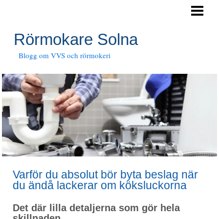
HEM
RÖRTJÄNSTER
Rörmokare Solna
JOUR
Blogg om VVS och rörmokeri
Varför du absolut bör byta beslag när
du ändå lackerar om köksluckorna
Det där lilla detaljerna som gör hela
skillnaden