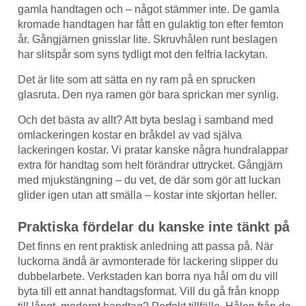
gamla handtagen och – något stämmer inte. De gamla
kromade handtagen har fått en gulaktig ton efter femton
år. Gångjärnen gnisslar lite. Skruvhålen runt beslagen
har slitspår som syns tydligt mot den felfria lackytan.
Det är lite som att sätta en ny ram på en sprucken
glasruta. Den nya ramen gör bara sprickan mer synlig.
Och det bästa av allt? Att byta beslag i samband med
omlackeringen kostar en bråkdel av vad själva
lackeringen kostar. Vi pratar kanske några hundralappar
extra för handtag som helt förändrar uttrycket. Gångjärn
med mjukstängning – du vet, de där som gör att luckan
glider igen utan att smälla – kostar inte skjortan heller.
Praktiska fördelar du kanske inte tänkt på
Det finns en rent praktisk anledning att passa på. När
luckorna ändå är avmonterade för lackering slipper du
dubbelarbete. Verkstaden kan borra nya hål om du vill
byta till ett annat handtagsformat. Vill du gå från knopp