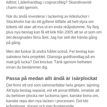
tidlöst. Läderhandtag i cognacsfärg? Skandinavisk
charm rakt igenom.
När du ändå investerar i lackering av köksluckor i
Stockholm har du ett gyllene tillfälle att helt styra om
kökets stil utan att riva ut en enda skåpstomme. Ny färg
plus nya beslag kan få ett kök från 2005 att se ut som om
det designades förra året. Jag har sett det hända gång
på gång.
Men det funkar åt andra hållet också. Fel beslag kan
sabotera hela projektet. Glansiga guldhandtag på en
matt grå lucka? Det krockar. Tänk igenom helheten
innan du bestämmer dig.
Passa på medan allt ändå är isärplockat
Det finns ett ord som sammanfattar hela grejen: tajming.
Att byta beslag separat, vid ett annat tillfälle, innebär att
du behöver plocka ner luckorna igen, kanske borra om,
kanske repa den nya lacken i processen. Det blir
krångligare, dyrare och mer frustrerande.